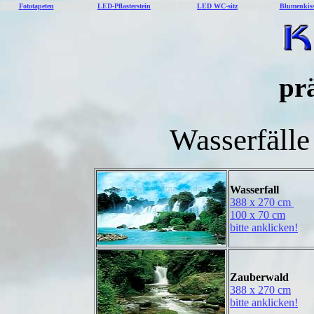
Fototapeten
LED-Pflasterstein
LED WC-sitz
Blumenkis
pr
Wasserfälle
Wasser
388 x 270 cm
100 x 70 cm
bitte anklicken!
Zauberwald
388 x 270 cm
bitte anklicken!