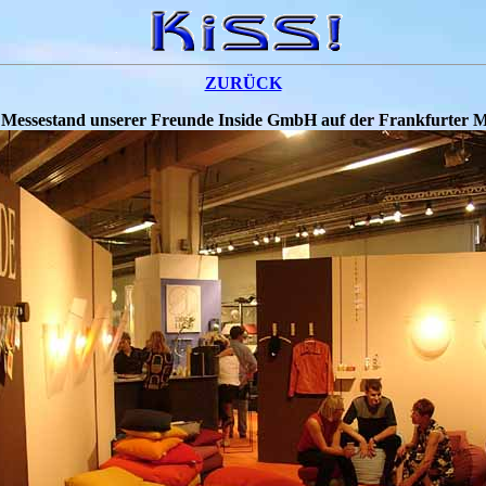
.
ZURÜCK
 Messestand unserer Freunde Inside GmbH auf der Frankfurter M